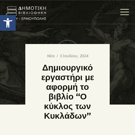
Ανοίξτε τη γραμμή εργαλείων
Η ΒΙΒΛΙΟΘΗΚΗ
ΟΙ ΣΥΛΛΟΓΈΣ
Νέα
3 Ιουλίου, 2024
ΕΚΘΕΣΕΙΣ
Δημιουργικό
ΥΠΗΡΕΣΙΕΣ
εργαστήρι με
ΨΗΦΙΑΚΌ ΑΡΧΕΊΟ
αφορμή το
ΝΕΑ
βιβλίο “Ο
ΔΡΑΣΤΗΡΙΟΤΗΤΕΣ
κύκλος των
ΕΠΙΚΟΙΝΩΝΊΑ
Κυκλάδων”
ΌΡΟΙ ΧΡΉΣΗΣ