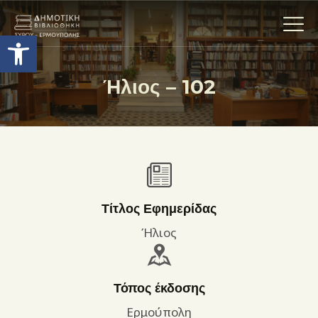
Ανοίξτε τη γραμμή εργαλείων
Ήλιος – 102
Η ΒΙΒΛΙΟΘΗΚΗ
ΟΙ ΣΥΛΛΟΓΈΣ
ΕΚΘΕΣΕΙΣ
ΥΠΗΡΕΣΙΕΣ
ΨΗΦΙΑΚΌ ΑΡΧΕΊΟ
Τίτλος Εφημερίδας
ΝΕΑ
Ήλιος
ΔΡΑΣΤΗΡΙΟΤΗΤΕΣ
ΕΠΙΚΟΙΝΩΝΊΑ
Τόπος έκδοσης
ΌΡΟΙ ΧΡΉΣΗΣ
Ερμούπολη