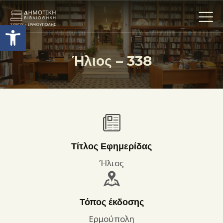
Ανοίξτε τη γραμμή εργαλείων
Ήλιος – 338
Η ΒΙΒΛΙΟΘΗΚΗ
ΟΙ ΣΥΛΛΟΓΈΣ
ΕΚΘΕΣΕΙΣ
ΥΠΗΡΕΣΙΕΣ
ΨΗΦΙΑΚΌ ΑΡΧΕΊΟ
Τίτλος Εφημερίδας
ΝΕΑ
Ήλιος
ΔΡΑΣΤΗΡΙΟΤΗΤΕΣ
ΕΠΙΚΟΙΝΩΝΊΑ
Τόπος έκδοσης
ΌΡΟΙ ΧΡΉΣΗΣ
Ερμούπολη