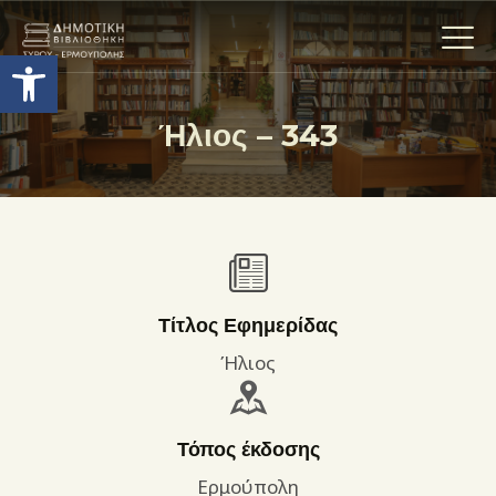
Ανοίξτε τη γραμμή εργαλείων
Ήλιος – 343
Η ΒΙΒΛΙΟΘΗΚΗ
ΟΙ ΣΥΛΛΟΓΈΣ
ΕΚΘΕΣΕΙΣ
ΥΠΗΡΕΣΙΕΣ
ΨΗΦΙΑΚΌ ΑΡΧΕΊΟ
Τίτλος Εφημερίδας
ΝΕΑ
Ήλιος
ΔΡΑΣΤΗΡΙΟΤΗΤΕΣ
ΕΠΙΚΟΙΝΩΝΊΑ
Τόπος έκδοσης
ΌΡΟΙ ΧΡΉΣΗΣ
Ερμούπολη