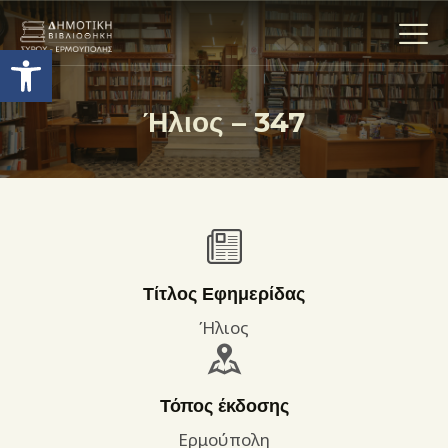
Ανοίξτε τη γραμμή εργαλείων
Ήλιος – 347
Η ΒΙΒΛΙΟΘΗΚΗ
ΟΙ ΣΥΛΛΟΓΈΣ
ΕΚΘΕΣΕΙΣ
ΥΠΗΡΕΣΙΕΣ
ΨΗΦΙΑΚΌ ΑΡΧΕΊΟ
Τίτλος Εφημερίδας
ΝΕΑ
Ήλιος
ΔΡΑΣΤΗΡΙΟΤΗΤΕΣ
ΕΠΙΚΟΙΝΩΝΊΑ
Τόπος έκδοσης
ΌΡΟΙ ΧΡΉΣΗΣ
Ερμούπολη