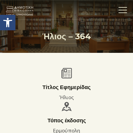
Ανοίξτε τη γραμμή εργαλείων
Ήλιος – 364
Η ΒΙΒΛΙΟΘΗΚΗ
ΟΙ ΣΥΛΛΟΓΈΣ
ΕΚΘΕΣΕΙΣ
ΥΠΗΡΕΣΙΕΣ
ΨΗΦΙΑΚΌ ΑΡΧΕΊΟ
Τίτλος Εφημερίδας
ΝΕΑ
Ήλιος
ΔΡΑΣΤΗΡΙΟΤΗΤΕΣ
ΕΠΙΚΟΙΝΩΝΊΑ
Τόπος έκδοσης
ΌΡΟΙ ΧΡΉΣΗΣ
Ερμούπολη