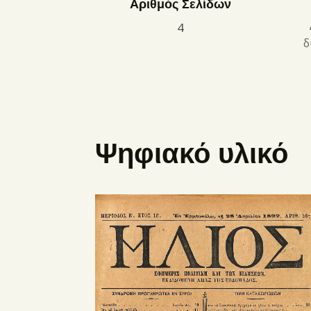
Αριθμός Σελίδων
4
δ
Ψηφιακό υλικό