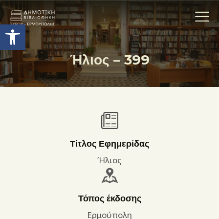
Ανοίξτε τη γραμμή εργαλείων
Ήλιος – 399
Η ΒΙΒΛΙΟΘΗΚΗ
ΟΙ ΣΥΛΛΟΓΈΣ
ΕΚΘΕΣΕΙΣ
ΥΠΗΡΕΣΙΕΣ
ΨΗΦΙΑΚΌ ΑΡΧΕΊΟ
Τίτλος Εφημερίδας
ΝΕΑ
Ήλιος
ΔΡΑΣΤΗΡΙΟΤΗΤΕΣ
ΕΠΙΚΟΙΝΩΝΊΑ
Τόπος έκδοσης
ΌΡΟΙ ΧΡΉΣΗΣ
Ερμούπολη