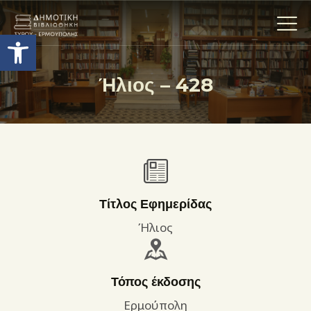
Ανοίξτε τη γραμμή εργαλείων
Ήλιος – 428
Η ΒΙΒΛΙΟΘΗΚΗ
ΟΙ ΣΥΛΛΟΓΈΣ
ΕΚΘΕΣΕΙΣ
ΥΠΗΡΕΣΙΕΣ
ΨΗΦΙΑΚΌ ΑΡΧΕΊΟ
Τίτλος Εφημερίδας
ΝΕΑ
Ήλιος
ΔΡΑΣΤΗΡΙΟΤΗΤΕΣ
ΕΠΙΚΟΙΝΩΝΊΑ
Τόπος έκδοσης
ΌΡΟΙ ΧΡΉΣΗΣ
Ερμούπολη