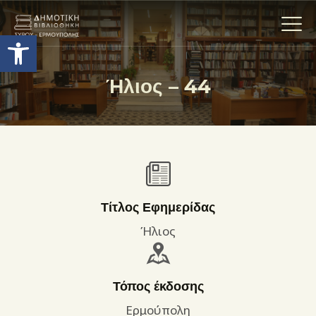
Ανοίξτε τη γραμμή εργαλείων
Ήλιος – 44
Η ΒΙΒΛΙΟΘΗΚΗ
ΟΙ ΣΥΛΛΟΓΈΣ
ΕΚΘΕΣΕΙΣ
ΥΠΗΡΕΣΙΕΣ
ΨΗΦΙΑΚΌ ΑΡΧΕΊΟ
Τίτλος Εφημερίδας
ΝΕΑ
Ήλιος
ΔΡΑΣΤΗΡΙΟΤΗΤΕΣ
ΕΠΙΚΟΙΝΩΝΊΑ
Τόπος έκδοσης
ΌΡΟΙ ΧΡΉΣΗΣ
Ερμούπολη