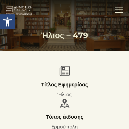
Ανοίξτε τη γραμμή εργαλείων
Ήλιος – 479
Η ΒΙΒΛΙΟΘΗΚΗ
ΟΙ ΣΥΛΛΟΓΈΣ
ΕΚΘΕΣΕΙΣ
ΥΠΗΡΕΣΙΕΣ
ΨΗΦΙΑΚΌ ΑΡΧΕΊΟ
Τίτλος Εφημερίδας
ΝΕΑ
Ήλιος
ΔΡΑΣΤΗΡΙΟΤΗΤΕΣ
ΕΠΙΚΟΙΝΩΝΊΑ
Τόπος έκδοσης
ΌΡΟΙ ΧΡΉΣΗΣ
Ερμούπολη