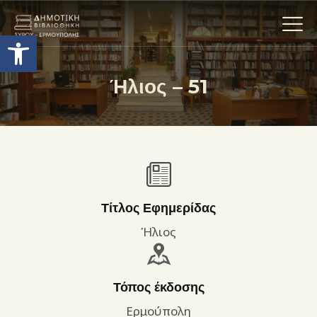
Ανοίξτε τη γραμμή εργαλείων
Ήλιος – 51
Η ΒΙΒΛΙΟΘΗΚΗ
ΟΙ ΣΥΛΛΟΓΈΣ
ΕΚΘΕΣΕΙΣ
ΥΠΗΡΕΣΙΕΣ
ΨΗΦΙΑΚΌ ΑΡΧΕΊΟ
Τίτλος Εφημερίδας
ΝΕΑ
Ήλιος
ΔΡΑΣΤΗΡΙΟΤΗΤΕΣ
ΕΠΙΚΟΙΝΩΝΊΑ
Τόπος έκδοσης
ΌΡΟΙ ΧΡΉΣΗΣ
Ερμούπολη