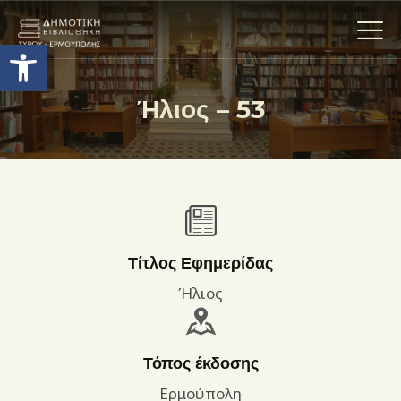
Ανοίξτε τη γραμμή εργαλείων
Ήλιος – 53
Η ΒΙΒΛΙΟΘΗΚΗ
ΟΙ ΣΥΛΛΟΓΈΣ
ΕΚΘΕΣΕΙΣ
ΥΠΗΡΕΣΙΕΣ
ΨΗΦΙΑΚΌ ΑΡΧΕΊΟ
Τίτλος Εφημερίδας
ΝΕΑ
Ήλιος
ΔΡΑΣΤΗΡΙΟΤΗΤΕΣ
ΕΠΙΚΟΙΝΩΝΊΑ
Τόπος έκδοσης
ΌΡΟΙ ΧΡΉΣΗΣ
Ερμούπολη