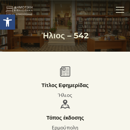
Ανοίξτε τη γραμμή εργαλείων
Ήλιος – 542
Η ΒΙΒΛΙΟΘΗΚΗ
ΟΙ ΣΥΛΛΟΓΈΣ
ΕΚΘΕΣΕΙΣ
ΥΠΗΡΕΣΙΕΣ
ΨΗΦΙΑΚΌ ΑΡΧΕΊΟ
Τίτλος Εφημερίδας
ΝΕΑ
Ήλιος
ΔΡΑΣΤΗΡΙΟΤΗΤΕΣ
ΕΠΙΚΟΙΝΩΝΊΑ
Τόπος έκδοσης
ΌΡΟΙ ΧΡΉΣΗΣ
Ερμούπολη