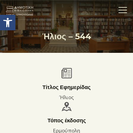
Ανοίξτε τη γραμμή εργαλείων
Ήλιος – 544
Η ΒΙΒΛΙΟΘΗΚΗ
ΟΙ ΣΥΛΛΟΓΈΣ
ΕΚΘΕΣΕΙΣ
ΥΠΗΡΕΣΙΕΣ
ΨΗΦΙΑΚΌ ΑΡΧΕΊΟ
Τίτλος Εφημερίδας
ΝΕΑ
Ήλιος
ΔΡΑΣΤΗΡΙΟΤΗΤΕΣ
ΕΠΙΚΟΙΝΩΝΊΑ
Τόπος έκδοσης
ΌΡΟΙ ΧΡΉΣΗΣ
Ερμούπολη