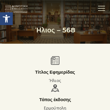
Ανοίξτε τη γραμμή εργαλείων
Ήλιος – 568
Η ΒΙΒΛΙΟΘΗΚΗ
ΟΙ ΣΥΛΛΟΓΈΣ
ΕΚΘΕΣΕΙΣ
ΥΠΗΡΕΣΙΕΣ
ΨΗΦΙΑΚΌ ΑΡΧΕΊΟ
Τίτλος Εφημερίδας
ΝΕΑ
Ήλιος
ΔΡΑΣΤΗΡΙΟΤΗΤΕΣ
ΕΠΙΚΟΙΝΩΝΊΑ
Τόπος έκδοσης
ΌΡΟΙ ΧΡΉΣΗΣ
Ερμούπολη