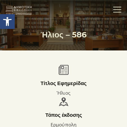
Ανοίξτε τη γραμμή εργαλείων
Ήλιος – 586
Η ΒΙΒΛΙΟΘΗΚΗ
ΟΙ ΣΥΛΛΟΓΈΣ
ΕΚΘΕΣΕΙΣ
ΥΠΗΡΕΣΙΕΣ
ΨΗΦΙΑΚΌ ΑΡΧΕΊΟ
Τίτλος Εφημερίδας
ΝΕΑ
Ήλιος
ΔΡΑΣΤΗΡΙΟΤΗΤΕΣ
ΕΠΙΚΟΙΝΩΝΊΑ
Τόπος έκδοσης
ΌΡΟΙ ΧΡΉΣΗΣ
Ερμούπολη