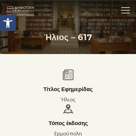
Ανοίξτε τη γραμμή εργαλείων
Ήλιος – 617
Η ΒΙΒΛΙΟΘΗΚΗ
ΟΙ ΣΥΛΛΟΓΈΣ
ΕΚΘΕΣΕΙΣ
ΥΠΗΡΕΣΙΕΣ
ΨΗΦΙΑΚΌ ΑΡΧΕΊΟ
Τίτλος Εφημερίδας
ΝΕΑ
Ήλιος
ΔΡΑΣΤΗΡΙΟΤΗΤΕΣ
ΕΠΙΚΟΙΝΩΝΊΑ
Τόπος έκδοσης
ΌΡΟΙ ΧΡΉΣΗΣ
Ερμούπολη