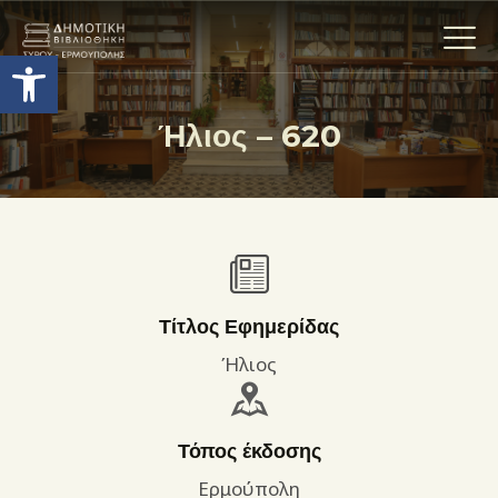
Ανοίξτε τη γραμμή εργαλείων
Ήλιος – 620
Η ΒΙΒΛΙΟΘΗΚΗ
ΟΙ ΣΥΛΛΟΓΈΣ
ΕΚΘΕΣΕΙΣ
ΥΠΗΡΕΣΙΕΣ
ΨΗΦΙΑΚΌ ΑΡΧΕΊΟ
Τίτλος Εφημερίδας
ΝΕΑ
Ήλιος
ΔΡΑΣΤΗΡΙΟΤΗΤΕΣ
ΕΠΙΚΟΙΝΩΝΊΑ
Τόπος έκδοσης
ΌΡΟΙ ΧΡΉΣΗΣ
Ερμούπολη