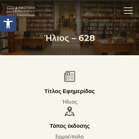
Ανοίξτε τη γραμμή εργαλείων
Ήλιος – 628
Η ΒΙΒΛΙΟΘΗΚΗ
ΟΙ ΣΥΛΛΟΓΈΣ
ΕΚΘΕΣΕΙΣ
ΥΠΗΡΕΣΙΕΣ
ΨΗΦΙΑΚΌ ΑΡΧΕΊΟ
Τίτλος Εφημερίδας
ΝΕΑ
Ήλιος
ΔΡΑΣΤΗΡΙΟΤΗΤΕΣ
ΕΠΙΚΟΙΝΩΝΊΑ
Τόπος έκδοσης
ΌΡΟΙ ΧΡΉΣΗΣ
Ερμούπολη