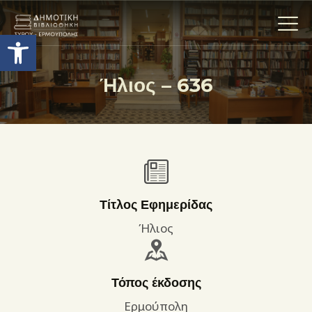
Ανοίξτε τη γραμμή εργαλείων
Ήλιος – 636
Η ΒΙΒΛΙΟΘΗΚΗ
ΟΙ ΣΥΛΛΟΓΈΣ
ΕΚΘΕΣΕΙΣ
ΥΠΗΡΕΣΙΕΣ
ΨΗΦΙΑΚΌ ΑΡΧΕΊΟ
Τίτλος Εφημερίδας
ΝΕΑ
Ήλιος
ΔΡΑΣΤΗΡΙΟΤΗΤΕΣ
ΕΠΙΚΟΙΝΩΝΊΑ
Τόπος έκδοσης
ΌΡΟΙ ΧΡΉΣΗΣ
Ερμούπολη