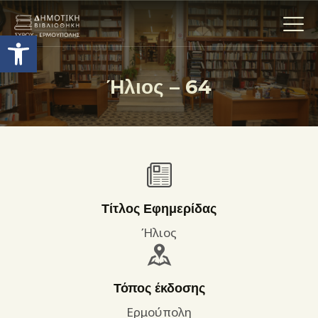
Ανοίξτε τη γραμμή εργαλείων
Ήλιος – 64
Η ΒΙΒΛΙΟΘΗΚΗ
ΟΙ ΣΥΛΛΟΓΈΣ
ΕΚΘΕΣΕΙΣ
ΥΠΗΡΕΣΙΕΣ
ΨΗΦΙΑΚΌ ΑΡΧΕΊΟ
Τίτλος Εφημερίδας
ΝΕΑ
Ήλιος
ΔΡΑΣΤΗΡΙΟΤΗΤΕΣ
ΕΠΙΚΟΙΝΩΝΊΑ
Τόπος έκδοσης
ΌΡΟΙ ΧΡΉΣΗΣ
Ερμούπολη