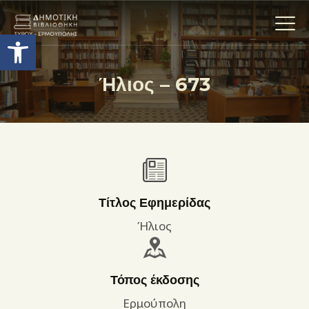
Ανοίξτε τη γραμμή εργαλείων
Ήλιος – 673
Η ΒΙΒΛΙΟΘΗΚΗ
ΟΙ ΣΥΛΛΟΓΈΣ
ΕΚΘΕΣΕΙΣ
ΥΠΗΡΕΣΙΕΣ
ΨΗΦΙΑΚΌ ΑΡΧΕΊΟ
Τίτλος Εφημερίδας
ΝΕΑ
Ήλιος
ΔΡΑΣΤΗΡΙΟΤΗΤΕΣ
ΕΠΙΚΟΙΝΩΝΊΑ
Τόπος έκδοσης
ΌΡΟΙ ΧΡΉΣΗΣ
Ερμούπολη