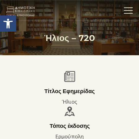
Ανοίξτε τη γραμμή εργαλείων
Ήλιος – 720
Η ΒΙΒΛΙΟΘΗΚΗ
ΟΙ ΣΥΛΛΟΓΈΣ
ΕΚΘΕΣΕΙΣ
ΥΠΗΡΕΣΙΕΣ
ΨΗΦΙΑΚΌ ΑΡΧΕΊΟ
Τίτλος Εφημερίδας
ΝΕΑ
Ήλιος
ΔΡΑΣΤΗΡΙΟΤΗΤΕΣ
ΕΠΙΚΟΙΝΩΝΊΑ
Τόπος έκδοσης
ΌΡΟΙ ΧΡΉΣΗΣ
Ερμούπολη