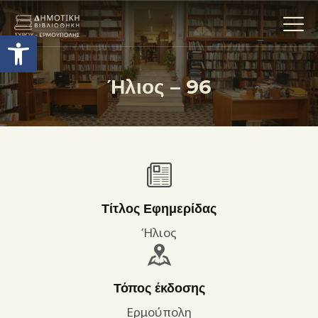
Ανοίξτε τη γραμμή εργαλείων
Ήλιος – 96
Η ΒΙΒΛΙΟΘΗΚΗ
ΟΙ ΣΥΛΛΟΓΈΣ
ΕΚΘΕΣΕΙΣ
ΥΠΗΡΕΣΙΕΣ
ΨΗΦΙΑΚΌ ΑΡΧΕΊΟ
Τίτλος Εφημερίδας
ΝΕΑ
Ήλιος
ΔΡΑΣΤΗΡΙΟΤΗΤΕΣ
ΕΠΙΚΟΙΝΩΝΊΑ
Τόπος έκδοσης
ΌΡΟΙ ΧΡΉΣΗΣ
Ερμούπολη