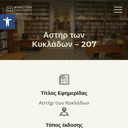
Ανοίξτε τη γραμμή εργαλείων
Αστήρ των
Κυκλάδων – 207
Η ΒΙΒΛΙΟΘΗΚΗ
ΟΙ ΣΥΛΛΟΓΈΣ
ΕΚΘΕΣΕΙΣ
ΥΠΗΡΕΣΙΕΣ
ΨΗΦΙΑΚΌ ΑΡΧΕΊΟ
ΝΕΑ
Τίτλος Εφημερίδας
ΔΡΑΣΤΗΡΙΟΤΗΤΕΣ
Αστήρ των Κυκλάδων
ΕΠΙΚΟΙΝΩΝΊΑ
ΌΡΟΙ ΧΡΉΣΗΣ
Τόπος έκδοσης