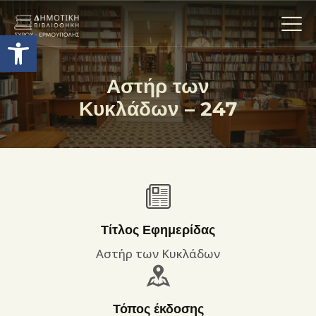
Ανοίξτε τη γραμμή εργαλείων
Αστήρ των
Κυκλάδων – 247
Η ΒΙΒΛΙΟΘΗΚΗ
ΟΙ ΣΥΛΛΟΓΈΣ
ΕΚΘΕΣΕΙΣ
ΥΠΗΡΕΣΙΕΣ
ΨΗΦΙΑΚΌ ΑΡΧΕΊΟ
ΝΕΑ
Τίτλος Εφημερίδας
ΔΡΑΣΤΗΡΙΟΤΗΤΕΣ
Αστήρ των Κυκλάδων
ΕΠΙΚΟΙΝΩΝΊΑ
ΌΡΟΙ ΧΡΉΣΗΣ
Τόπος έκδοσης