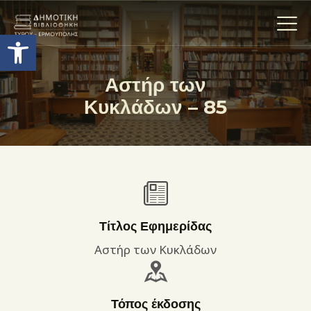
Ανοίξτε τη γραμμή εργαλείων
Αστήρ των
Κυκλάδων – 85
Η ΒΙΒΛΙΟΘΗΚΗ
ΟΙ ΣΥΛΛΟΓΈΣ
ΕΚΘΕΣΕΙΣ
ΥΠΗΡΕΣΙΕΣ
ΨΗΦΙΑΚΌ ΑΡΧΕΊΟ
ΝΕΑ
Τίτλος Εφημερίδας
ΔΡΑΣΤΗΡΙΟΤΗΤΕΣ
Αστήρ των Κυκλάδων
ΕΠΙΚΟΙΝΩΝΊΑ
ΌΡΟΙ ΧΡΉΣΗΣ
Τόπος έκδοσης