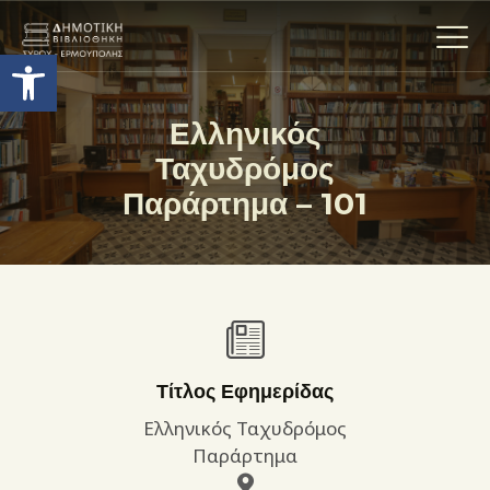
Ανοίξτε τη γραμμή εργαλείων
Ελληνικός
Ταχυδρόμος
Η ΒΙΒΛΙΟΘΗΚΗ
Παράρτημα – 101
ΟΙ ΣΥΛΛΟΓΈΣ
ΕΚΘΕΣΕΙΣ
ΥΠΗΡΕΣΙΕΣ
ΨΗΦΙΑΚΌ ΑΡΧΕΊΟ
ΝΕΑ
ΔΡΑΣΤΗΡΙΟΤΗΤΕΣ
Τίτλος Εφημερίδας
ΕΠΙΚΟΙΝΩΝΊΑ
Ελληνικός Ταχυδρόμος
ΌΡΟΙ ΧΡΉΣΗΣ
Παράρτημα