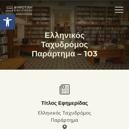
Ανοίξτε τη γραμμή εργαλείων
Ελληνικός
Ταχυδρόμος
Η ΒΙΒΛΙΟΘΗΚΗ
Παράρτημα – 103
ΟΙ ΣΥΛΛΟΓΈΣ
ΕΚΘΕΣΕΙΣ
ΥΠΗΡΕΣΙΕΣ
ΨΗΦΙΑΚΌ ΑΡΧΕΊΟ
ΝΕΑ
ΔΡΑΣΤΗΡΙΟΤΗΤΕΣ
Τίτλος Εφημερίδας
ΕΠΙΚΟΙΝΩΝΊΑ
Ελληνικός Ταχυδρόμος
ΌΡΟΙ ΧΡΉΣΗΣ
Παράρτημα