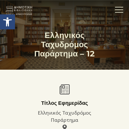
Ανοίξτε τη γραμμή εργαλείων
Ελληνικός
Ταχυδρόμος
Η ΒΙΒΛΙΟΘΗΚΗ
Παράρτημα – 12
ΟΙ ΣΥΛΛΟΓΈΣ
ΕΚΘΕΣΕΙΣ
ΥΠΗΡΕΣΙΕΣ
ΨΗΦΙΑΚΌ ΑΡΧΕΊΟ
ΝΕΑ
ΔΡΑΣΤΗΡΙΟΤΗΤΕΣ
Τίτλος Εφημερίδας
ΕΠΙΚΟΙΝΩΝΊΑ
Ελληνικός Ταχυδρόμος
ΌΡΟΙ ΧΡΉΣΗΣ
Παράρτημα