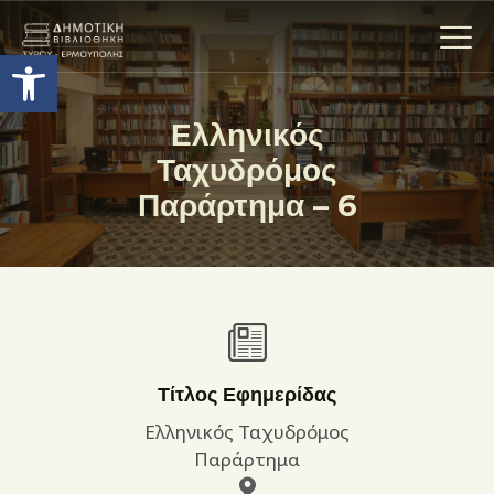
Ανοίξτε τη γραμμή εργαλείων
Ελληνικός
Ταχυδρόμος
Η ΒΙΒΛΙΟΘΗΚΗ
Παράρτημα – 6
ΟΙ ΣΥΛΛΟΓΈΣ
ΕΚΘΕΣΕΙΣ
ΥΠΗΡΕΣΙΕΣ
ΨΗΦΙΑΚΌ ΑΡΧΕΊΟ
ΝΕΑ
ΔΡΑΣΤΗΡΙΟΤΗΤΕΣ
Τίτλος Εφημερίδας
ΕΠΙΚΟΙΝΩΝΊΑ
Ελληνικός Ταχυδρόμος
ΌΡΟΙ ΧΡΉΣΗΣ
Παράρτημα