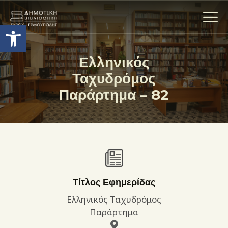
Ανοίξτε τη γραμμή εργαλείων
Ελληνικός
Ταχυδρόμος
Η ΒΙΒΛΙΟΘΗΚΗ
Παράρτημα – 82
ΟΙ ΣΥΛΛΟΓΈΣ
ΕΚΘΕΣΕΙΣ
ΥΠΗΡΕΣΙΕΣ
ΨΗΦΙΑΚΌ ΑΡΧΕΊΟ
ΝΕΑ
ΔΡΑΣΤΗΡΙΟΤΗΤΕΣ
Τίτλος Εφημερίδας
ΕΠΙΚΟΙΝΩΝΊΑ
Ελληνικός Ταχυδρόμος
ΌΡΟΙ ΧΡΉΣΗΣ
Παράρτημα