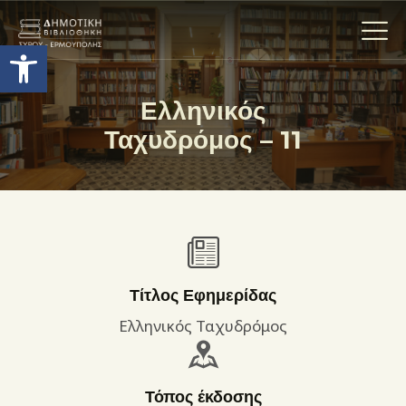
Ανοίξτε τη γραμμή εργαλείων
Ελληνικός
Ταχυδρόμος – 11
Η ΒΙΒΛΙΟΘΗΚΗ
ΟΙ ΣΥΛΛΟΓΈΣ
ΕΚΘΕΣΕΙΣ
ΥΠΗΡΕΣΙΕΣ
ΨΗΦΙΑΚΌ ΑΡΧΕΊΟ
ΝΕΑ
Τίτλος Εφημερίδας
ΔΡΑΣΤΗΡΙΟΤΗΤΕΣ
Ελληνικός Ταχυδρόμος
ΕΠΙΚΟΙΝΩΝΊΑ
ΌΡΟΙ ΧΡΉΣΗΣ
Τόπος έκδοσης