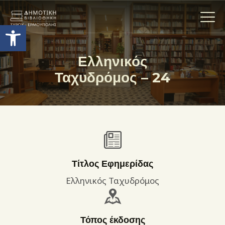
Ανοίξτε τη γραμμή εργαλείων
Ελληνικός
Ταχυδρόμος – 24
Η ΒΙΒΛΙΟΘΗΚΗ
ΟΙ ΣΥΛΛΟΓΈΣ
ΕΚΘΕΣΕΙΣ
ΥΠΗΡΕΣΙΕΣ
ΨΗΦΙΑΚΌ ΑΡΧΕΊΟ
ΝΕΑ
Τίτλος Εφημερίδας
ΔΡΑΣΤΗΡΙΟΤΗΤΕΣ
Ελληνικός Ταχυδρόμος
ΕΠΙΚΟΙΝΩΝΊΑ
ΌΡΟΙ ΧΡΉΣΗΣ
Τόπος έκδοσης