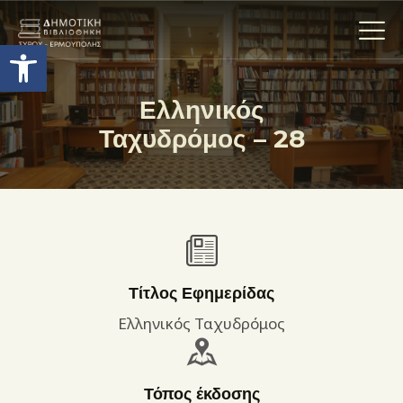
Ανοίξτε τη γραμμή εργαλείων
Ελληνικός
Ταχυδρόμος – 28
Η ΒΙΒΛΙΟΘΗΚΗ
ΟΙ ΣΥΛΛΟΓΈΣ
ΕΚΘΕΣΕΙΣ
ΥΠΗΡΕΣΙΕΣ
ΨΗΦΙΑΚΌ ΑΡΧΕΊΟ
ΝΕΑ
Τίτλος Εφημερίδας
ΔΡΑΣΤΗΡΙΟΤΗΤΕΣ
Ελληνικός Ταχυδρόμος
ΕΠΙΚΟΙΝΩΝΊΑ
ΌΡΟΙ ΧΡΉΣΗΣ
Τόπος έκδοσης