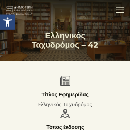
Ανοίξτε τη γραμμή εργαλείων
Ελληνικός
Ταχυδρόμος – 42
Η ΒΙΒΛΙΟΘΗΚΗ
ΟΙ ΣΥΛΛΟΓΈΣ
ΕΚΘΕΣΕΙΣ
ΥΠΗΡΕΣΙΕΣ
ΨΗΦΙΑΚΌ ΑΡΧΕΊΟ
ΝΕΑ
Τίτλος Εφημερίδας
ΔΡΑΣΤΗΡΙΟΤΗΤΕΣ
Ελληνικός Ταχυδρόμος
ΕΠΙΚΟΙΝΩΝΊΑ
ΌΡΟΙ ΧΡΉΣΗΣ
Τόπος έκδοσης