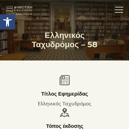
Ανοίξτε τη γραμμή εργαλείων
Ελληνικός
Ταχυδρόμος – 58
Η ΒΙΒΛΙΟΘΗΚΗ
ΟΙ ΣΥΛΛΟΓΈΣ
ΕΚΘΕΣΕΙΣ
ΥΠΗΡΕΣΙΕΣ
ΨΗΦΙΑΚΌ ΑΡΧΕΊΟ
ΝΕΑ
Τίτλος Εφημερίδας
ΔΡΑΣΤΗΡΙΟΤΗΤΕΣ
Ελληνικός Ταχυδρόμος
ΕΠΙΚΟΙΝΩΝΊΑ
ΌΡΟΙ ΧΡΉΣΗΣ
Τόπος έκδοσης