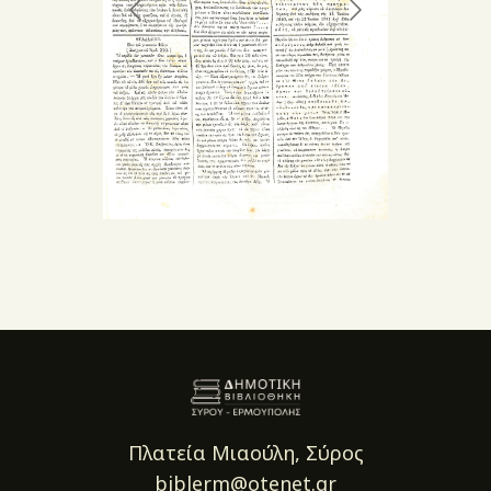
Πλατεία Μιαούλη, Σύρος
biblerm@otenet.gr