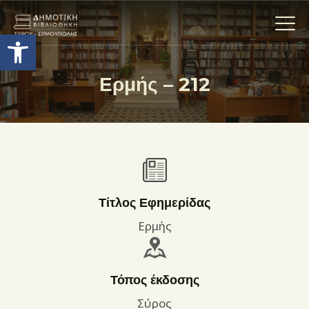
Ανοίξτε τη γραμμή εργαλείων
Ερμής – 212
Η ΒΙΒΛΙΟΘΗΚΗ
ΟΙ ΣΥΛΛΟΓΈΣ
ΕΚΘΕΣΕΙΣ
ΥΠΗΡΕΣΙΕΣ
ΨΗΦΙΑΚΌ ΑΡΧΕΊΟ
Τίτλος Εφημερίδας
ΝΕΑ
Ερμής
ΔΡΑΣΤΗΡΙΟΤΗΤΕΣ
ΕΠΙΚΟΙΝΩΝΊΑ
Τόπος έκδοσης
ΌΡΟΙ ΧΡΉΣΗΣ
Σύρος