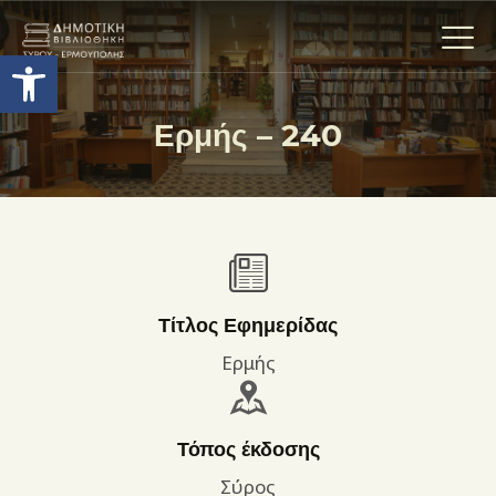
Ανοίξτε τη γραμμή εργαλείων
Ερμής – 240
Η ΒΙΒΛΙΟΘΗΚΗ
ΟΙ ΣΥΛΛΟΓΈΣ
ΕΚΘΕΣΕΙΣ
ΥΠΗΡΕΣΙΕΣ
ΨΗΦΙΑΚΌ ΑΡΧΕΊΟ
Τίτλος Εφημερίδας
ΝΕΑ
Ερμής
ΔΡΑΣΤΗΡΙΟΤΗΤΕΣ
ΕΠΙΚΟΙΝΩΝΊΑ
Τόπος έκδοσης
ΌΡΟΙ ΧΡΉΣΗΣ
Σύρος