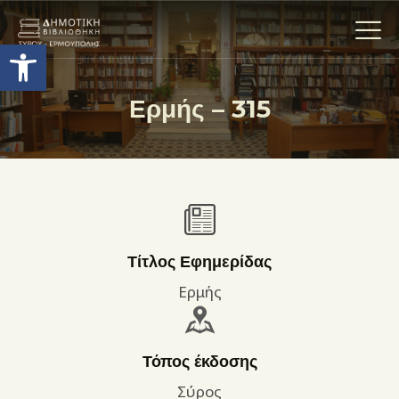
Ανοίξτε τη γραμμή εργαλείων
Ερμής – 315
Η ΒΙΒΛΙΟΘΗΚΗ
ΟΙ ΣΥΛΛΟΓΈΣ
ΕΚΘΕΣΕΙΣ
ΥΠΗΡΕΣΙΕΣ
ΨΗΦΙΑΚΌ ΑΡΧΕΊΟ
Τίτλος Εφημερίδας
ΝΕΑ
Ερμής
ΔΡΑΣΤΗΡΙΟΤΗΤΕΣ
ΕΠΙΚΟΙΝΩΝΊΑ
Τόπος έκδοσης
ΌΡΟΙ ΧΡΉΣΗΣ
Σύρος