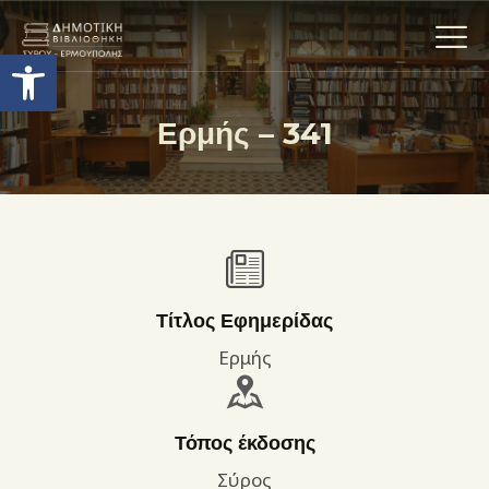
Ανοίξτε τη γραμμή εργαλείων
Ερμής – 341
Η ΒΙΒΛΙΟΘΗΚΗ
ΟΙ ΣΥΛΛΟΓΈΣ
ΕΚΘΕΣΕΙΣ
ΥΠΗΡΕΣΙΕΣ
ΨΗΦΙΑΚΌ ΑΡΧΕΊΟ
Τίτλος Εφημερίδας
ΝΕΑ
Ερμής
ΔΡΑΣΤΗΡΙΟΤΗΤΕΣ
ΕΠΙΚΟΙΝΩΝΊΑ
Τόπος έκδοσης
ΌΡΟΙ ΧΡΉΣΗΣ
Σύρος