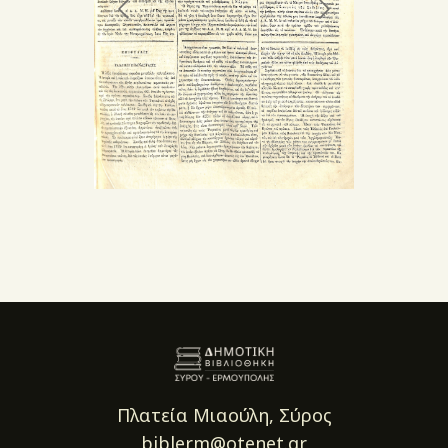
Πλατεία Μιαούλη, Σύρος
biblerm@otenet.gr