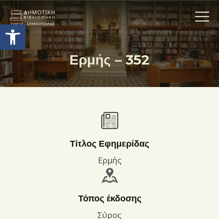
Ανοίξτε τη γραμμή εργαλείων
Ερμής – 352
Η ΒΙΒΛΙΟΘΗΚΗ
ΟΙ ΣΥΛΛΟΓΈΣ
ΕΚΘΕΣΕΙΣ
ΥΠΗΡΕΣΙΕΣ
ΨΗΦΙΑΚΌ ΑΡΧΕΊΟ
Τίτλος Εφημερίδας
ΝΕΑ
Ερμής
ΔΡΑΣΤΗΡΙΟΤΗΤΕΣ
ΕΠΙΚΟΙΝΩΝΊΑ
Τόπος έκδοσης
ΌΡΟΙ ΧΡΉΣΗΣ
Σύρος