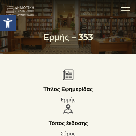
Ανοίξτε τη γραμμή εργαλείων
Ερμής – 353
Η ΒΙΒΛΙΟΘΗΚΗ
ΟΙ ΣΥΛΛΟΓΈΣ
ΕΚΘΕΣΕΙΣ
ΥΠΗΡΕΣΙΕΣ
ΨΗΦΙΑΚΌ ΑΡΧΕΊΟ
Τίτλος Εφημερίδας
ΝΕΑ
Ερμής
ΔΡΑΣΤΗΡΙΟΤΗΤΕΣ
ΕΠΙΚΟΙΝΩΝΊΑ
Τόπος έκδοσης
ΌΡΟΙ ΧΡΉΣΗΣ
Σύρος