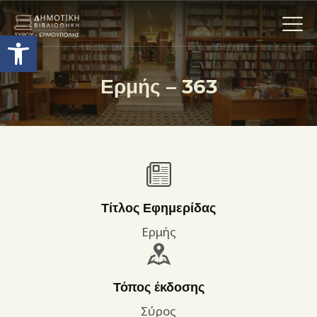
Ανοίξτε τη γραμμή εργαλείων
Ερμής – 363
Η ΒΙΒΛΙΟΘΗΚΗ
ΟΙ ΣΥΛΛΟΓΈΣ
ΕΚΘΕΣΕΙΣ
ΥΠΗΡΕΣΙΕΣ
ΨΗΦΙΑΚΌ ΑΡΧΕΊΟ
Τίτλος Εφημερίδας
ΝΕΑ
Ερμής
ΔΡΑΣΤΗΡΙΟΤΗΤΕΣ
ΕΠΙΚΟΙΝΩΝΊΑ
Τόπος έκδοσης
ΌΡΟΙ ΧΡΉΣΗΣ
Σύρος