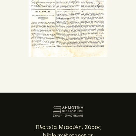
Πλατεία Μιαούλη, Σύρος
biblerm@otenet.gr