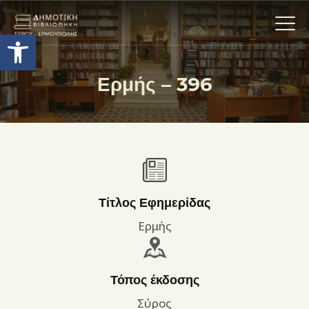
Ανοίξτε τη γραμμή εργαλείων
Ερμής – 396
Η ΒΙΒΛΙΟΘΗΚΗ
ΟΙ ΣΥΛΛΟΓΈΣ
ΕΚΘΕΣΕΙΣ
ΥΠΗΡΕΣΙΕΣ
ΨΗΦΙΑΚΌ ΑΡΧΕΊΟ
Τίτλος Εφημερίδας
ΝΕΑ
Ερμής
ΔΡΑΣΤΗΡΙΟΤΗΤΕΣ
ΕΠΙΚΟΙΝΩΝΊΑ
Τόπος έκδοσης
ΌΡΟΙ ΧΡΉΣΗΣ
Σύρος