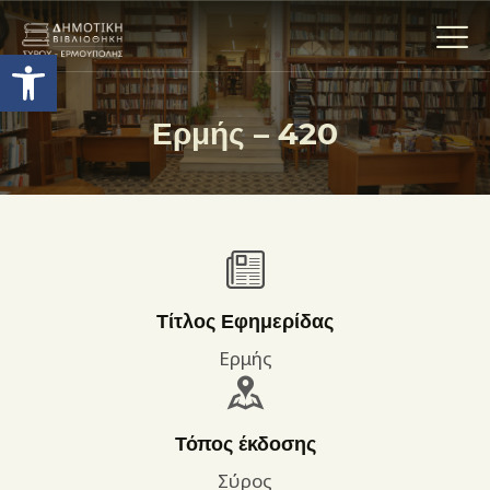
Ανοίξτε τη γραμμή εργαλείων
Ερμής – 420
Η ΒΙΒΛΙΟΘΗΚΗ
ΟΙ ΣΥΛΛΟΓΈΣ
ΕΚΘΕΣΕΙΣ
ΥΠΗΡΕΣΙΕΣ
ΨΗΦΙΑΚΌ ΑΡΧΕΊΟ
Τίτλος Εφημερίδας
ΝΕΑ
Ερμής
ΔΡΑΣΤΗΡΙΟΤΗΤΕΣ
ΕΠΙΚΟΙΝΩΝΊΑ
Τόπος έκδοσης
ΌΡΟΙ ΧΡΉΣΗΣ
Σύρος