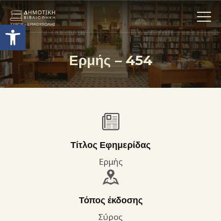
Ανοίξτε τη γραμμή εργαλείων
Ερμής – 454
Η ΒΙΒΛΙΟΘΗΚΗ
ΟΙ ΣΥΛΛΟΓΈΣ
ΕΚΘΕΣΕΙΣ
ΥΠΗΡΕΣΙΕΣ
ΨΗΦΙΑΚΌ ΑΡΧΕΊΟ
Τίτλος Εφημερίδας
ΝΕΑ
Ερμής
ΔΡΑΣΤΗΡΙΟΤΗΤΕΣ
ΕΠΙΚΟΙΝΩΝΊΑ
Τόπος έκδοσης
ΌΡΟΙ ΧΡΉΣΗΣ
Σύρος