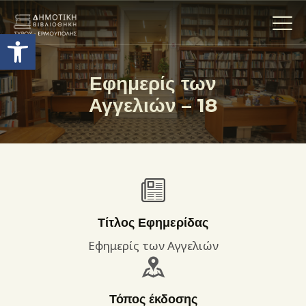
Ανοίξτε τη γραμμή εργαλείων
Εφημερίς των
Αγγελιών – 18
Η ΒΙΒΛΙΟΘΗΚΗ
ΟΙ ΣΥΛΛΟΓΈΣ
ΕΚΘΕΣΕΙΣ
ΥΠΗΡΕΣΙΕΣ
ΨΗΦΙΑΚΌ ΑΡΧΕΊΟ
ΝΕΑ
Τίτλος Εφημερίδας
ΔΡΑΣΤΗΡΙΟΤΗΤΕΣ
Εφημερίς των Αγγελιών
ΕΠΙΚΟΙΝΩΝΊΑ
ΌΡΟΙ ΧΡΉΣΗΣ
Τόπος έκδοσης