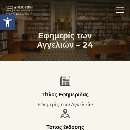
Ανοίξτε τη γραμμή εργαλείων
Εφημερίς των
Αγγελιών – 24
Η ΒΙΒΛΙΟΘΗΚΗ
ΟΙ ΣΥΛΛΟΓΈΣ
ΕΚΘΕΣΕΙΣ
ΥΠΗΡΕΣΙΕΣ
ΨΗΦΙΑΚΌ ΑΡΧΕΊΟ
ΝΕΑ
Τίτλος Εφημερίδας
ΔΡΑΣΤΗΡΙΟΤΗΤΕΣ
Εφημερίς των Αγγελιών
ΕΠΙΚΟΙΝΩΝΊΑ
ΌΡΟΙ ΧΡΉΣΗΣ
Τόπος έκδοσης